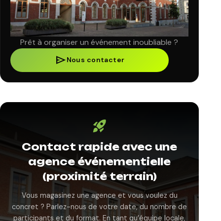
Prêt à organiser un événement inoubliable ?
send
Nous contacter
rocket_launch
Contact rapide avec une
agence événementielle
(proximité terrain)
Vous magasinez une agence et vous voulez du
concret ? Parlez-nous de votre date, du nombre de
participants et du format. En tant qu’équipe locale,