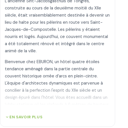
L’ancienne Sint-Jacobsgasthuis de Tongres,
construite au cours de la deuxième moitié du XIIe
siècle, était vraisemblablement destinée à devenir un
lieu de halte pour les pèlerins en route vers Saint-
Jacques-de-Compostelle. Les pèlerins y étaient
nourris et logés. Aujourd’hui, ce couvent monumental
a été totalement rénové et intégré dans le centre
animé de la ville.
Bienvenue chez EBURON, un hôtel quatre étoiles
tendance aménagé dans la partie centrale du
couvent historique ornée d’arcs en plein-cintre.
L'équipe d'architectes dynamiques est parvenue à
concilier à la perfection l'esprit du XIIe siècle et un
design épuré dans l'hôtel. Vous êtes accueilli dans un
lobby statique où les plafonds à 6 mètres de hauteur
donnent directement une tonalité historique. Des
expand_more
EN SAVOIR PLUS
poufs colorés de « Le Couchon » et un éclairage
épuré de « Kreon » apportent une touche de design